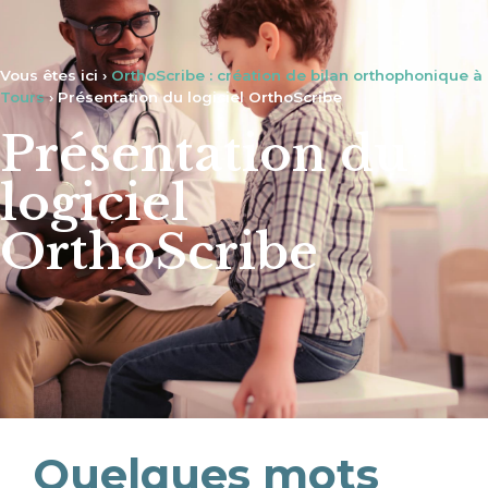
Vous êtes ici ›
OrthoScribe : création de bilan orthophonique à
Tours
›
Présentation du logiciel OrthoScribe
Présentation du
logiciel
OrthoScribe
Quelques mots